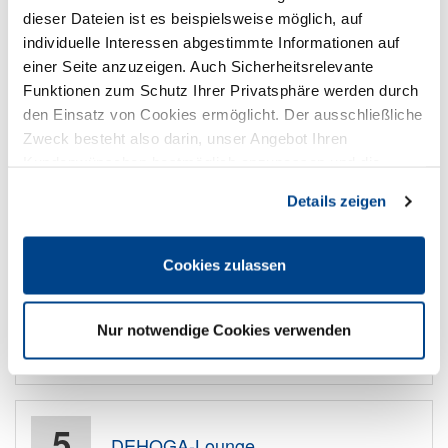
dieser Dateien ist es beispielsweise möglich, auf
individuelle Interessen abgestimmte Informationen auf
28
einer Seite anzuzeigen. Auch Sicherheitsrelevante
Webinar: „Wie läuft ein
Funktionen zum Schutz Ihrer Privatsphäre werden durch
Arbeitsgerichtsverfahren?
September
den Einsatz von Cookies ermöglicht. Der ausschließliche
Von der Klage bis zum
Ergebnis.“
Zweck besteht also darin, unser Angebot Ihren
Kundenwünschen bestmöglich anzupassen und die
28.09.2026; 11:00 Uhr –
11:45 Uhr
, Seminare,
Seiten-Nutzung so komfortabel wie möglich zu gestalten.
ausgerichtet von DEHOGA Nordrhein
Details zeigen
Kostenfreies Onlineseminare für Mitglieder in 2026 - unsere
Rechtsanwälte informieren Sie kurz & knackig in den
Cookies zulassen
Webinaren 2026. Mehr auch hier.
In Kalender übernehmen
Nur notwendige Cookies verwenden
Mehr erfahren
5
DEHOGA-Lounge