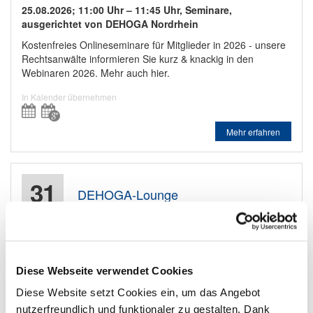
25.08.2026; 11:00 Uhr –
11:45 Uhr
, Seminare,
ausgerichtet von DEHOGA Nordrhein
Kostenfreies Onlineseminare für Mitglieder in 2026 - unsere
Rechtsanwälte informieren Sie kurz & knackig in den
Webinaren 2026. Mehr auch hier.
In Kalender übernehmen
Mehr erfahren
31
DEHOGA-Lounge
August
31.08.2026; 19:00 Uhr –
23:00 Uhr
, Krewelshof Eifel,
ausgerichtet von DEHOGA Nordrhein
Diese Webseite verwendet Cookies
In Kalender übernehmen
Diese Website setzt Cookies ein, um das Angebot
nutzerfreundlich und funktionaler zu gestalten. Dank
Mehr erfahren