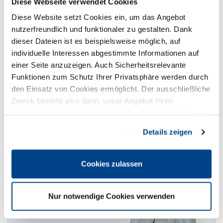
Diese Webseite verwendet Cookies
Ehrenrat
Diese Website setzt Cookies ein, um das Angebot
nutzerfreundlich und funktionaler zu gestalten. Dank
dieser Dateien ist es beispielsweise möglich, auf
individuelle Interessen abgestimmte Informationen auf
Ehrenrat
einer Seite anzuzeigen. Auch Sicherheitsrelevante
Funktionen zum Schutz Ihrer Privatsphäre werden durch
Christiane Behnke-Brandenberg
den Einsatz von Cookies ermöglicht. Der ausschließliche
Vorsitzende Ehrenrat
Zweck besteht also darin, unser Angebot Ihren
Beherbergung Brandenberg
Kundenwünschen bestmöglich anzupassen und die
Ulmenstraße 14
Seiten-Nutzung so komfortabel wie möglich zu gestalten.
45133 Essen
Details zeigen
0201 / 2447912
E-Mail
Cookies zulassen
Nur notwendige Cookies verwenden