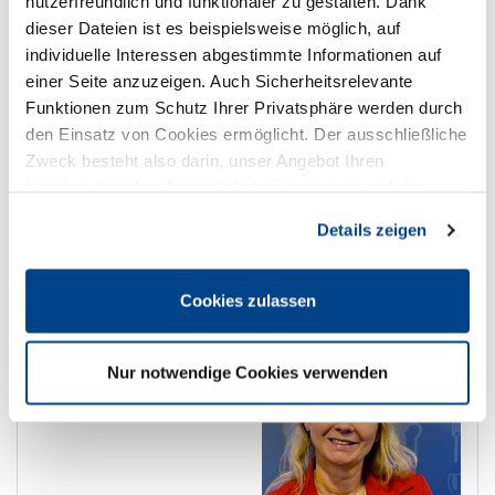
nutzerfreundlich und funktionaler zu gestalten. Dank
dieser Dateien ist es beispielsweise möglich, auf
individuelle Interessen abgestimmte Informationen auf
einer Seite anzuzeigen. Auch Sicherheitsrelevante
Funktionen zum Schutz Ihrer Privatsphäre werden durch
den Einsatz von Cookies ermöglicht. Der ausschließliche
Karin Poppinga
Zweck besteht also darin, unser Angebot Ihren
Kundenwünschen bestmöglich anzupassen und die
Vizepräsidentin
Seiten-Nutzung so komfortabel wie möglich zu gestalten.
Hotel Franz
Details zeigen
Steeler Straße 261
45138 Essen
Cookies zulassen
0201 50707301
E-Mail
Nur notwendige Cookies verwenden