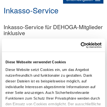
Inkasso-Service
Inkasso-Service für DEHOGA-Mitglieder
inklusive
Ihre Forderungen in sicheren Händen: In Zeiten steigender
Energiepreise, Materialengpässe und drohender Insolvenzen
stehen viele Unternehmen vor großen Herausforderungen. Wenn
Kunden ihre Rechnungen nicht mehr begleichen können, kann
das viel Stress und hohen Zeitaufwand bedeuten. Zudem
Diese Webseite verwendet Cookies
gefährden hohe Außenstände die Existenz des Unternehmens.
Diese Website setzt Cookies ein, um das Angebot
Hier kommt das Forderungsmanagement des DEHOGA
nutzerfreundlich und funktionaler zu gestalten. Dank
Nordrhein ins Spiel: Mitglieder profitieren von einer umfassenden
dieser Dateien ist es beispielsweise möglich, auf
Rechtsdienstleistung für das gerichtliche Mahn- und
individuelle Interessen abgestimmte Informationen auf
Vollstreckungsverfahren. Die Kosten dafür werden unter
einer Seite anzuzeigen. Auch Sicherheitsrelevante
bestimmten Bedingungen von der Roland Versicherungsschutz
Funktionen zum Schutz Ihrer Privatsphäre werden durch
AG übernommen, nachdem eine Deckungsanfrage geprüft
wurde.
den Einsatz von Cookies ermöglicht. Der ausschließliche