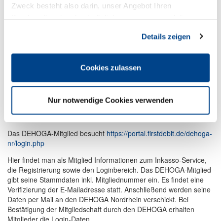
Zweck besteht also darin, unser Angebot Ihren
Kundenwünschen bestmöglich anzupassen und die
Die DEHOGA-Vorteile im Forderungsmanagement:
Seiten-Nutzung so komfortabel wie möglich zu gestalten.
Details zeigen
Bonitäts- und Zahlungsmoral-Auskünfte zu den Schuldnern
Außergerichtliche Mahnungen durch das Inkasso-
Partnerunternehmen
Gerichtliche Mahn- und Vollstreckungstitel bei Bedarf
Cookies zulassen
Bis zu fünf Zwangsvollstreckungen innerhalb von fünf Jahren
Keine Selbstbeteiligung bei Inanspruchnahme des
Forderungsmanagements
Nur notwendige Cookies verwenden
Zum Procedere:
Das DEHOGA-Mitglied besucht
https://portal.firstdebit.de/dehoga-
nr/login.php
Hier findet man als Mitglied Informationen zum Inkasso-Service,
die Registrierung sowie den Loginbereich. Das DEHOGA-Mitglied
gibt seine Stammdaten inkl. Mitgliednummer ein. Es findet eine
Verifizierung der E-Mailadresse statt. Anschließend werden seine
Daten per Mail an den DEHOGA Nordrhein verschickt. Bei
Bestätigung der Mitgliedschaft durch den DEHOGA erhalten
Mitglieder die Login-Daten.