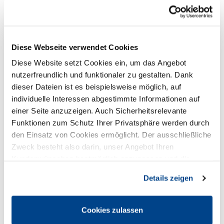
Telefon
*
Diese Webseite verwendet Cookies
(Betrieb)
Diese Website setzt Cookies ein, um das Angebot
nutzerfreundlich und funktionaler zu gestalten. Dank
dieser Dateien ist es beispielsweise möglich, auf
Fax
individuelle Interessen abgestimmte Informationen auf
(Betrieb)
einer Seite anzuzeigen. Auch Sicherheitsrelevante
Funktionen zum Schutz Ihrer Privatsphäre werden durch
den Einsatz von Cookies ermöglicht. Der ausschließliche
Internet-Adresse
Zweck besteht also darin, unser Angebot Ihren
Kundenwünschen bestmöglich anzupassen und die
Seiten-Nutzung so komfortabel wie möglich zu gestalten.
Details zeigen
Soziale Netzwerke
Cookies zulassen