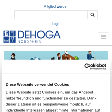
Mitglied werden
Login
Togg
navig
Diese Webseite verwendet Cookies
Diese Website setzt Cookies ein, um das Angebot
Home
Vorteile
Existenzgründung
nutzerfreundlich und funktionaler zu gestalten. Dank
Kunden an den Tisch bringen: Marketing und Vertrieb für
dieser Dateien ist es beispielsweise möglich, auf
dein Gastro-Objekt
individuelle Interessen abgestimmte Informationen auf