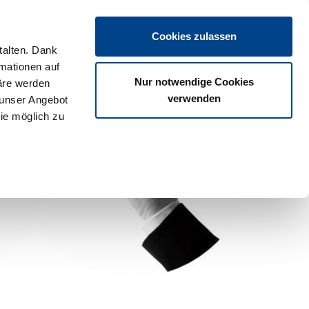
Login
Cookies zulassen
talten. Dank
rmationen auf
os
Partner
Veranstaltungen
Download
Termine
Nur notwendige Cookies
äre werden
verwenden
 unser Angebot
ie möglich zu