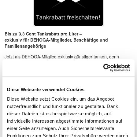
Bis zu 3,3 Cent Tankrabatt pro Liter –
exklusiv für DEHOGA-Mitglieder, Beschäftige und
Familienangehörige
Jetzt als DEHOGA-Mitglied exklusiv günstiger tanken, denn
steigende Mobilitätskosten belasten viele Betriebe im
Gastgewerbe. Mit den exklusiven Tankvorteilen für DEHOGA-
Mitglieder – als Unternehmer, im Flottenmanagement oder privat
- senken Sie Ihre laufenden Ausgaben und profitieren direkt an
der Zapfsäule von attraktiven Sofortrabatten.
Diese Webseite verwendet Cookies
Ihre exklusiven Tankvorteile
Diese Website setzt Cookies ein, um das Angebot
nutzerfreundlich und funktionaler zu gestalten. Dank
Bis zu 3,3 Cent brutto je Liter Tankrabatt bei star ORLEN für
dieser Dateien ist es beispielsweise möglich, auf
Geschäftskunden
Bis zu 3,0 Cent brutto je Liter Tankrabatt bei TotalEnergies,
individuelle Interessen abgestimmte Informationen auf
AVIA, Westfalen, Aral und Eni für Geschäftskunden
einer Seite anzuzeigen. Auch Sicherheitsrelevante
2,0 Cent brutto je Liter Tankrabatt bei TotalEnergies, AVIA,
Funktionen zum Schutz Ihrer Privatsphäre werden durch