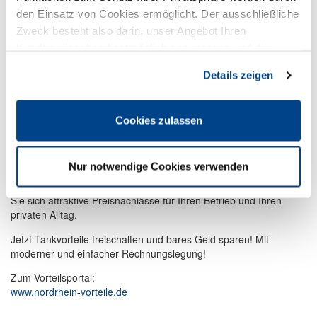
Westfalen, Aral und Eni für Privatkunden
den Einsatz von Cookies ermöglicht. Der ausschließliche
Zusätzliche Vergünstigungen, beispielsweise Rabatte auf
Zweck besteht also darin, unser Angebot Ihren
Autowäschen, Schmierstoffe und AdBlue
Kundenwünschen bestmöglich anzupassen und die
Noch mehr sparen
Seiten-Nutzung so komfortabel wie möglich zu gestalten.
Details zeigen
Profitieren Sie zusätzlich von attraktiven Vorteilen außerhalb der
Tankstelle:
Cookies zulassen
10 % Dauerrabatt auf Bürobedarf bei OTTO Office
Damit sparen Sie nicht nur unterwegs, sondern auch bei den
täglichen Betriebsausgaben.
Nur notwendige Cookies verwenden
Nutzen Sie die Vorteile Ihrer DEHOGA-Mitgliedschaft und sichern
Sie sich attraktive Preisnachlässe für Ihren Betrieb und Ihren
privaten Alltag.
Jetzt Tankvorteile freischalten und bares Geld sparen! Mit
moderner und einfacher Rechnungslegung!
Zum Vorteilsportal:
www.nordrhein-vorteile.de