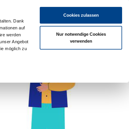
Login
Cookies zulassen
talten. Dank
rmationen auf
os
Partner
Veranstaltungen
Download
Termine
Nur notwendige Cookies
äre werden
verwenden
 unser Angebot
ie möglich zu