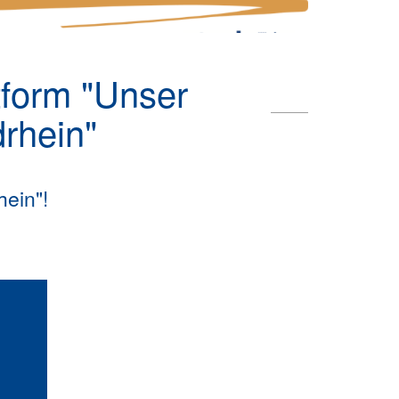
form "Unser
hein"
ein"!