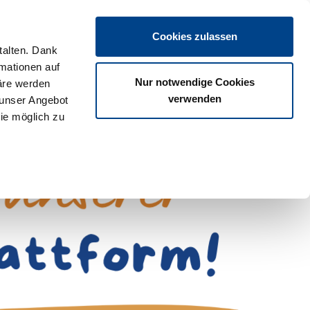
Login
Cookies zulassen
talten. Dank
rmationen auf
os
Partner
Veranstaltungen
Download
Termine
Nur notwendige Cookies
äre werden
verwenden
 unser Angebot
ie möglich zu