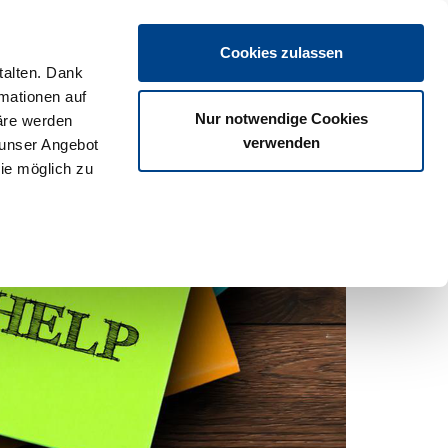
Login
Cookies zulassen
talten. Dank
rmationen auf
os
Partner
Veranstaltungen
Download
Termine
Nur notwendige Cookies
äre werden
verwenden
 unser Angebot
ie möglich zu