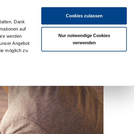
Login
Cookies zulassen
talten. Dank
rmationen auf
os
Partner
Veranstaltungen
Download
Termine
Nur notwendige Cookies
äre werden
verwenden
 unser Angebot
ie möglich zu