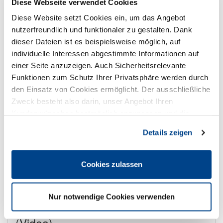
Diese Webseite verwendet Cookies
Diese Website setzt Cookies ein, um das Angebot
nutzerfreundlich und funktionaler zu gestalten. Dank
15
DEHOGA Nordrhein
dieser Dateien ist es beispielsweise möglich, auf
Verbandstag (digital)
September
individuelle Interessen abgestimmte Informationen auf
einer Seite anzuzeigen. Auch Sicherheitsrelevante
15.09.2025;
11:00 Uhr
Funktionen zum Schutz Ihrer Privatsphäre werden durch
Kategorie
Gremiensitzungen
den Einsatz von Cookies ermöglicht. Der ausschließliche
Veranstalter
DEHOGA Nordrhein
Zweck besteht also darin, unser Angebot Ihren
Veranstaltungsort
online
Kundenwünschen bestmöglich anzupassen und die
Region / Bezirk / Kreis
DEHOGA Nordrhein
Seiten-Nutzung so komfortabel wie möglich zu gestalten.
Preis
kostenfrei
Details zeigen
Zurück zur Übersicht
Cookies zulassen
In Kalender übernehmen
Nur notwendige Cookies verwenden
Digitale Delegiertenversammlung
(Video)