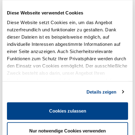
Diese Webseite verwendet Cookies
30
Diese Website setzt Cookies ein, um das Angebot
ReVa - Azubi Training:
Weinbereitung - Vom
nutzerfreundlich und funktionaler zu gestalten. Dank
Juli
Weinberg bis in den Keller
dieser Dateien ist es beispielsweise möglich, auf
individuelle Interessen abgestimmte Informationen auf
30.07.2025;
15:20 Uhr
bis
17:00 Uhr
einer Seite anzuzeigen. Auch Sicherheitsrelevante
Veranstaltungsort
GRANDE ÉTOILE, Bastionstrasse 16,
Funktionen zum Schutz Ihrer Privatsphäre werden durch
40219 Düsseldorf
den Einsatz von Cookies ermöglicht. Der ausschließliche
Preis
kostenfrei
Zweck besteht also darin, unser Angebot Ihren
Kundenwünschen bestmöglich anzupassen und die
Zurück zur Übersicht
Seiten-Nutzung so komfortabel wie möglich zu gestalten.
Details zeigen
In Kalender übernehmen
Cookies zulassen
Dieses Schulungsangebot richtet
sich an Auszubildende der
Nur notwendige Cookies verwenden