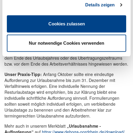
Seiten-Nutzung so komfortabel wie möglich zu gestalten.
Details zeigen
Foto: Istock
Arbeitgeber müssen rechtzeitig zur Urlaubsnahme auffordern und
Cookies zulassen
auf verbleibende Resturlaubsansprüche hinweisen (LAG Köln 4
Sa 242/18). Wie sollte das passieren? Es sollte eine Aufforderung
rechtzeitig erfolgen, die deutlich macht, dass der Urlaub
Nur notwendige Cookies verwenden
tatsächlich genommen werden kann bzw. der Arbeitgeber weist
auf das Erlöschen des Urlaubsanspruches hin. Hier muss vor
dem Ende des Urlaubsjahres oder des Übertragungszeitraums
bzw. vor dem Ende des Arbeitsverhältnisses hingewiesen werden.
Unser Praxis-Tipp:
Anfang Oktober sollte eine eindeutige
Aufforderung zur Urlaubsnahme bis zum 31. Dezember mit
Verfallhinweis erfolgen. Eine individuelle Nennung der
Resturlaubstage wird empfohlen, bis zur Klärung bleibt eine
individuelle schriftliche Aufforderung sinnvoll. Formulierungen
sollten soweit möglich individuell erfolgen, um verbleibende
Urlaubstage zu benennen und den Arbeitnehmer klar zur
termingerechten Urlaubsnahme aufzufordern.
Mehr auch in unserem Merkblatt
„Urlaubsnahme -
Aufforderung“
auf
https://www.dehoga-nordrhein.de/download/