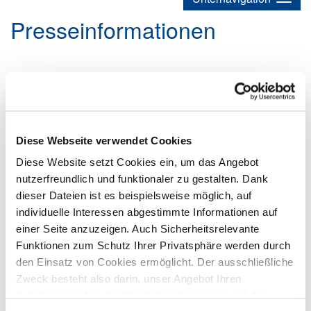
Presseinformationen
Rest-Urlaub von Mitarbeitern - was
Arbeitgeber beachten sollten
08.09.2025
Beratung
Recht
Presse
Rechtstipps
Diese Webseite verwendet Cookies
Urlaubsnahme - Erlöschen des Urlaubsanspruchs -
Hinweispflicht
Diese Website setzt Cookies ein, um das Angebot
nutzerfreundlich und funktionaler zu gestalten. Dank
dieser Dateien ist es beispielsweise möglich, auf
individuelle Interessen abgestimmte Informationen auf
einer Seite anzuzeigen. Auch Sicherheitsrelevante
Funktionen zum Schutz Ihrer Privatsphäre werden durch
den Einsatz von Cookies ermöglicht. Der ausschließliche
Zweck besteht also darin, unser Angebot Ihren
Kundenwünschen bestmöglich anzupassen und die