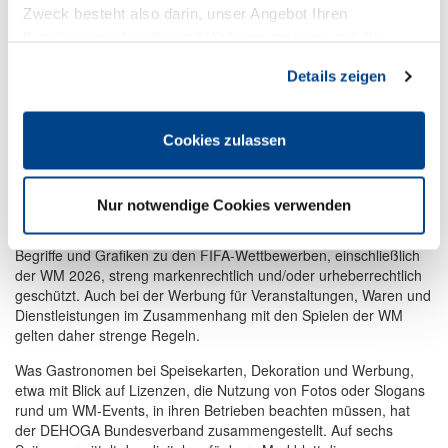
Zweck besteht also darin, unser Angebot Ihren
Istock
Kundenwünschen bestmöglich anzupassen und die
Die Vorbereitungen für die Fußball-Weltmeisterschaft der Männer
Seiten-Nutzung so komfortabel wie möglich zu gestalten.
laufen auf Hochtouren: In Restaurants, Kneipen und Biergärten
Details zeigen
werden Leinwände für Public-Viewing-Events aufgestellt, Köche
kreieren spezielle Fußball-Menüs, Getränke erhalten Namen rund
um den Sport und vieles mehr, damit das Turnier für alle Gäste
Cookies zulassen
auch außerhalb der Stadien zu einem besonderen Sportereignis
wird. Allerdings ist nicht jede Werbung oder Gestaltung zulässig,
denn Veranstalter der Fußball-Weltmeisterschaft ist die FIFA
Nur notwendige Cookies verwenden
(Fédération Internationale de Football Association). So sind nicht
nur der Name „FIFA“ und das FIFA-Logo, sondern auch Titel,
Begriffe und Grafiken zu den FIFA-Wettbewerben, einschließlich
der WM 2026, streng markenrechtlich und/oder urheberrechtlich
geschützt. Auch bei der Werbung für Veranstaltungen, Waren und
Dienstleistungen im Zusammenhang mit den Spielen der WM
gelten daher strenge Regeln.
Was Gastronomen bei Speisekarten, Dekoration und Werbung,
etwa mit Blick auf Lizenzen, die Nutzung von Fotos oder Slogans
rund um WM-Events, in ihren Betrieben beachten müssen, hat
der DEHOGA Bundesverband zusammengestellt. Auf sechs