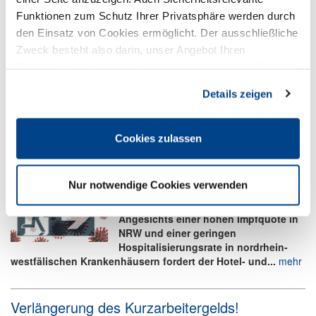
Aktualisierte FAQs zur Überbrückungshilfe IV
Funktionen zum Schutz Ihrer Privatsphäre werden durch
12.02.2022
den Einsatz von Cookies ermöglicht. Der ausschließliche
Zweck besteht also darin, unser Angebot Ihren
Das Bundeswirtschaftsministerium hat
Kundenwünschen bestmöglich anzupassen und die
am 9. Februar 2022 die FAQs zur
Überbrückungshilfe IV aktualisiert.
Seiten-Nutzung so komfortabel wie möglich zu gestalten.
Details zeigen
Das Bundeswirtschaftsministerium...
mehr
Cookies zulassen
Lockerungen gefordert: 2G+ nicht mehr
verhältnismäßig
Nur notwendige Cookies verwenden
04.02.2022
Angesichts einer hohen Impfquote in
NRW und einer geringen
Hospitalisierungsrate in nordrhein-
westfälischen Krankenhäusern fordert der Hotel- und...
mehr
Verlängerung des Kurzarbeitergelds!