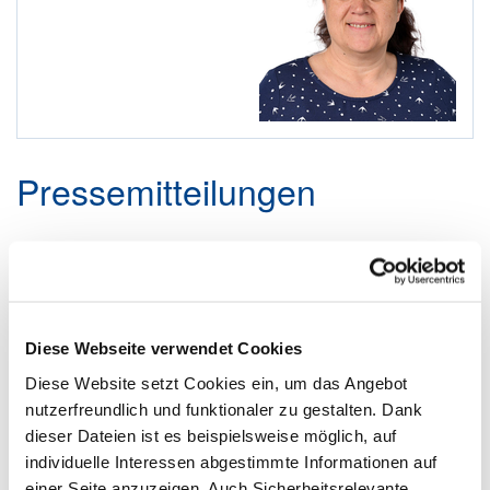
Pressemitteilungen
Vor der nächsten MPK: DEHOGA fordert
Entfristung der Mehrwertsteuersenkung
12.02.2022
Diese Webseite verwendet Cookies
Im Interesse der Zukunftssicherung
unserer Branche und der Sicherung
Diese Website setzt Cookies ein, um das Angebot
der Arbeitsplätze haben wir in dieser
nutzerfreundlich und funktionaler zu gestalten. Dank
Woche in einem Schreiben an...
mehr
dieser Dateien ist es beispielsweise möglich, auf
individuelle Interessen abgestimmte Informationen auf
einer Seite anzuzeigen. Auch Sicherheitsrelevante