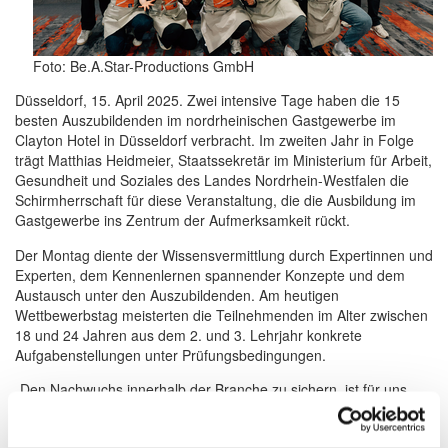
Foto: Be.A.Star-Productions GmbH
Düsseldorf, 15. April 2025. Zwei intensive Tage haben die 15
besten Auszubildenden im nordrheinischen Gastgewerbe im
Clayton Hotel in Düsseldorf verbracht. Im zweiten Jahr in Folge
trägt Matthias Heidmeier, Staatssekretär im Ministerium für Arbeit,
Gesundheit und Soziales des Landes Nordrhein-Westfalen die
Schirmherrschaft für diese Veranstaltung, die die Ausbildung im
Gastgewerbe ins Zentrum der Aufmerksamkeit rückt.
Der Montag diente der Wissensvermittlung durch Expertinnen und
Experten, dem Kennenlernen spannender Konzepte und dem
Austausch unter den Auszubildenden. Am heutigen
Wettbewerbstag meisterten die Teilnehmenden im Alter zwischen
18 und 24 Jahren aus dem 2. und 3. Lehrjahr konkrete
Aufgabenstellungen unter Prüfungsbedingungen.
„Den Nachwuchs innerhalb der Branche zu sichern, ist für uns
eine der wichtigsten Aufgaben, denn das ist die Zukunft der
Hotellerie und Gastronomie. Die jungen Menschen, die hier