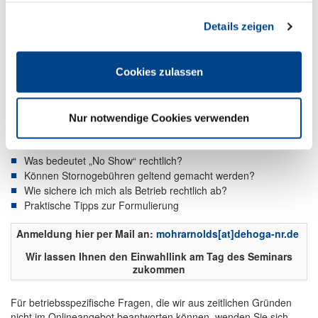
Seiten-Nutzung so komfortabel wie möglich zu gestalten.
Details zeigen
Cookies zulassen
Montag, 10.11.2025, 11:00 – 11:45 Uhr, via Microsoft Teams
Nur notwendige Cookies verwenden
Unsere Juristen Berfin Ocak und Jens Hönig informieren über
folgende Inhalte:
Was bedeutet „No Show“ rechtlich?
Können Stornogebühren geltend gemacht werden?
Wie sichere ich mich als Betrieb rechtlich ab?
Praktische Tipps zur Formulierung
Anmeldung hier per Mail an:
mohrarnolds​[at]​dehoga-nr.de
Wir lassen Ihnen den Einwahllink am Tag des Seminars
zukommen
Für betriebsspezifische Fragen, die wir aus zeitlichen Gründen
nicht im Onlineangebot beantworten können, wenden Sie sich