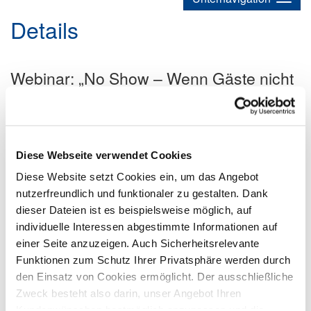
Details
Webinar: „No Show – Wenn Gäste nicht
erscheinen: Ihre Rechte, Ihre
Möglichkeiten!“
31.10.2025
Beratung
Rechtstipps
Interessensarbeit
Presse
Recht
Diese Webseite verwendet Cookies
Bei unserem nächsten „DEHOGA-Juristen-Talk: Recht zum
Diese Website setzt Cookies ein, um das Angebot
Mitnehmen“ widmen wir uns einem Thema, das viele
nutzerfreundlich und funktionaler zu gestalten. Dank
Gastronomiebetriebe betrifft und oft zu Unsicherheit führt.
dieser Dateien ist es beispielsweise möglich, auf
Jetzt kostenfrei anmelden!
individuelle Interessen abgestimmte Informationen auf
einer Seite anzuzeigen. Auch Sicherheitsrelevante
Funktionen zum Schutz Ihrer Privatsphäre werden durch
den Einsatz von Cookies ermöglicht. Der ausschließliche
Zweck besteht also darin, unser Angebot Ihren
Kundenwünschen bestmöglich anzupassen und die