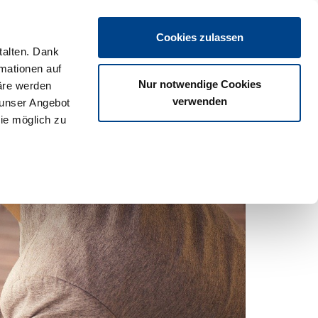
Login
Cookies zulassen
talten. Dank
rmationen auf
os
Partner
Veranstaltungen
Download
Termine
Nur notwendige Cookies
äre werden
verwenden
 unser Angebot
ie möglich zu