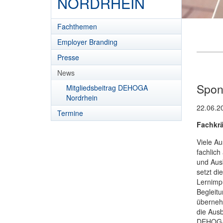
NORDRHEIN
Fachthemen
Employer Branding
Presse
News
Spon
Mitgliedsbeitrag DEHOGA
Nordrhein
22.06.2
Termine
Fachkrä
Viele Au
fachlich
und Aus
setzt di
Lernimpu
Begleitu
übernehm
die Ausb
DEHOGA 