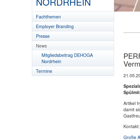
NORDRHEIN
Fachthemen
Employer Branding
Presse
News
PERF
Mitgliedsbeitrag DEHOGA
Nordrhein
Verm
Termine
21.05.2
Spezial
Spülmit
Artikel 
damit s
Gastfreu
Kontakt
Große Au