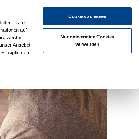
Login
Cookies zulassen
talten. Dank
rmationen auf
os
Partner
Veranstaltungen
Download
Termine
Nur notwendige Cookies
äre werden
verwenden
 unser Angebot
ie möglich zu