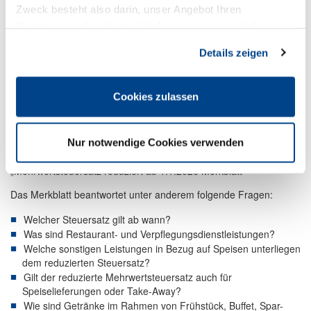
Zweck besteht also darin, unser Angebot Ihren
Kundenwünschen bestmöglich anzupassen und die
Zur angekündigten Senkung des Mehrwertsteuersatzes für
Seiten-Nutzung so komfortabel wie möglich zu gestalten.
Restaurant- und Verpflegungsdienstleistungen auf 7 % ab dem 1.
Details zeigen
Januar 2026 wurde das DEHOGA-Merkblatt aktualisiert. Auch
wenn die gesetzliche Änderung zur Senkung des
Mehrwertsteuersatzes noch vom Bundestag und Bundesrat
Cookies zulassen
beschlossen werden muss, finden DEHOGA-Mitglieder bereits
eine umfassende Information im Merkblatt.
Das Merkblatt befindet sich im Download-Bereich
Nur notwendige Cookies verwenden
https://www.dehoga-nordrhein.de/download/
unter dem Namen
„Mehrwertsteuersatz reduziert ab 1.1.2026 Merkblatt“
Das Merkblatt beantwortet unter anderem folgende Fragen:
Welcher Steuersatz gilt ab wann?
Was sind Restaurant- und Verpflegungsdienstleistungen?
Welche sonstigen Leistungen in Bezug auf Speisen unterliegen
dem reduzierten Steuersatz?
Gilt der reduzierte Mehrwertsteuersatz auch für
Speiselieferungen oder Take-Away?
Wie sind Getränke im Rahmen von Frühstück, Buffet, Spar-