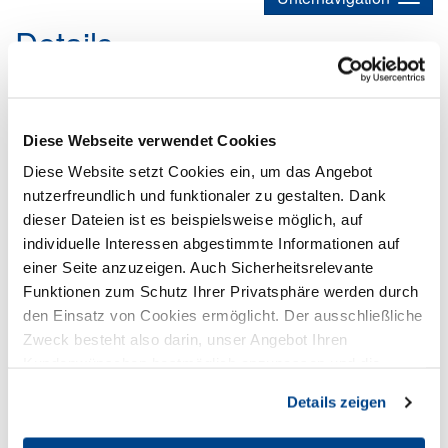
Details
ECOLAB: Intelligentes Spülen zum
Vorteilspreis
Diese Webseite verwendet Cookies
Diese Website setzt Cookies ein, um das Angebot
21.05.2026
PremiumPartner
nutzerfreundlich und funktionaler zu gestalten. Dank
Die ersten 500 DishIQ™ werden zum speziellen
dieser Dateien ist es beispielsweise möglich, auf
Einführungspreis von nur 199 €* pro Monat verkauft!
individuelle Interessen abgestimmte Informationen auf
einer Seite anzuzeigen. Auch Sicherheitsrelevante
Funktionen zum Schutz Ihrer Privatsphäre werden durch
den Einsatz von Cookies ermöglicht. Der ausschließliche
Zweck besteht also darin, unser Angebot Ihren
Kundenwünschen bestmöglich anzupassen und die
Seiten-Nutzung so komfortabel wie möglich zu gestalten.
Details zeigen