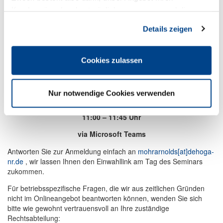
Kundenwünschen bestmöglich anzupassen und die
Seiten-Nutzung so komfortabel wie möglich zu gestalten.
Details zeigen
Wir zeigen Ihnen, worauf Sie achten müssen und wie Sie rechtlich
auf der sicheren Seite bleiben.
Cookies zulassen
Unsere Juristen Berfin Ocak und Jens Hönig nehmen typische
arbeitsrechtliche Stolperfallen unter die Lupe, die Sie bares Geld
kosten.
Nur notwendige Cookies verwenden
Montag, 13.10.2025
11:00 – 11:45 Uhr
via Microsoft Teams
Antworten Sie zur Anmeldung einfach an
mohrarnolds​[at]​dehoga-
nr.de
, wir lassen Ihnen den Einwahllink am Tag des Seminars
zukommen.
Für betriebsspezifische Fragen, die wir aus zeitlichen Gründen
nicht im Onlineangebot beantworten können, wenden Sie sich
bitte wie gewohnt vertrauensvoll an Ihre zuständige
Rechtsabteilung: