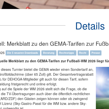
Details
ell: Merkblatt zu den GEMA-Tarifen zur Fuß
026
Die 5 neusten Downloads
Beratung
Rechtstipps
Recht
Presse
uelle Merkblatt zu den GEMA-Tarifen zur Fußball-WM 2026 liegt fü
 dieses Turnier bietet die GEMA wieder einen Sondertarif an,
Großbildschirme (über 65 Zoll) gilt. Der Gesamtvertragsrabatt
 für DEHOGA-Mitglieder gilt auch für diesen Tarif, sofern
ldung fristgerecht und online erfolgt.
 auf die Spiele der WM 2026 stellt sich die Frage, ob die
 die TV-Übertragungen auch über die öffentlich-rechtlichen
(ARD/ZDF) den Gästen zeigen können oder ob zwingend
Y-Lizenz (Sky-Gastro-Passt für die WM bzw. andere Sky-
) notwendig ist.