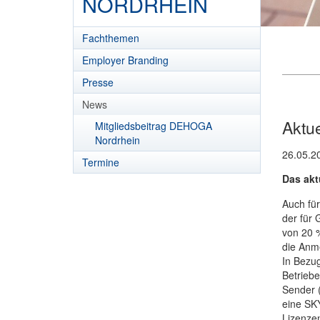
NORDRHEIN
Fachthemen
Employer Branding
Presse
News
Aktu
Mitgliedsbeitrag DEHOGA
Nordrhein
26.05.2
Termine
Das akt
Auch für
der für 
von 20 %
die Anme
In Bezug
Betriebe
Sender 
eine SK
Lizenzen