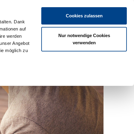
Login
Cookies zulassen
talten. Dank
rmationen auf
os
Partner
Veranstaltungen
Download
Termine
Nur notwendige Cookies
äre werden
verwenden
 unser Angebot
ie möglich zu