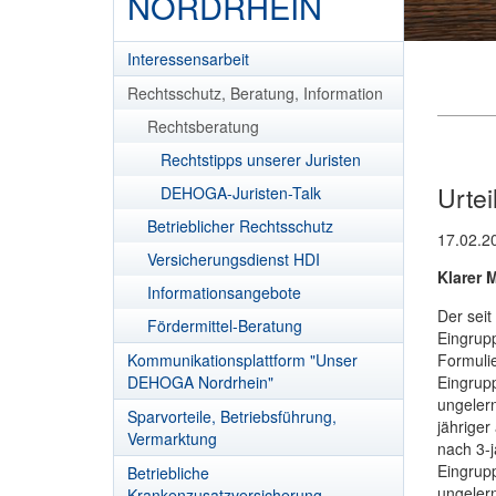
NORDRHEIN
Interessensarbeit
Rechtsschutz, Beratung, Information
Rechtsberatung
Rechtstipps unserer Juristen
Urte
DEHOGA-Juristen-Talk
Betrieblicher Rechtsschutz
17.02.2
Versicherungsdienst HDI
Klarer 
Informationsangebote
Der seit
Fördermittel-Beratung
Eingrupp
Formuli
Kommunikationsplattform "Unser
Eingrupp
DEHOGA Nordrhein"
ungeler
Sparvorteile, Betriebsführung,
jährige
Vermarktung
nach 3-j
Eingrupp
Betriebliche
ungelern
Krankenzusatzversicherung