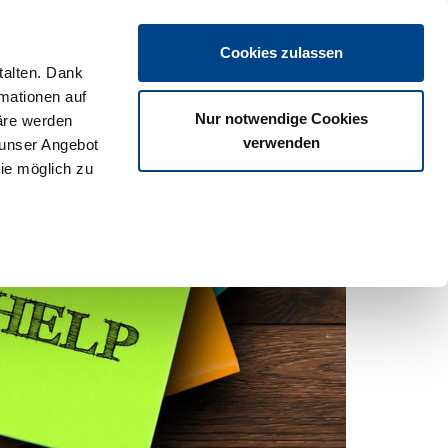
Login
Cookies zulassen
talten. Dank
rmationen auf
os
Partner
Veranstaltungen
Download
Termine
Nur notwendige Cookies
äre werden
verwenden
 unser Angebot
ie möglich zu