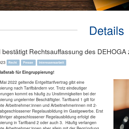
Details
il bestätigt Rechtsauffassung des DEHOGA z
023
Recht
Presse
Interessensarbeit
Maßstab für Eingruppierung!
 Mai 2022 geltende Entgelttarifvertrag gibt eine
ierung nach Tarifbändern vor. Trotz eindeutiger
erungen kommt es häufig zu Unstimmigkeiten bei der
ierung ungelernter Beschäftigter. Tarifband 1 gilt für
nte Arbeitnehmer:innen und Arbeitnehmerinnen mit 2-
r abgeschlossener Regelausbildung im Gastgewerbe. Erst
ähriger abgeschlossener Regelausbildung erfolgt die
ierung in Tarifband 2 oder auch 3. Häufig verlangen
te Arbeitnehmer:innen aber allein mit der Begründung,