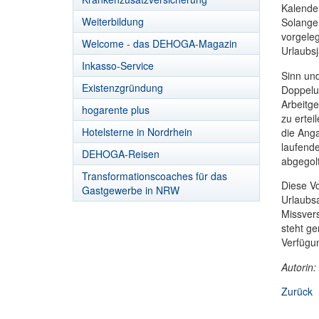
Kalende
Weiterbildung
Solange
vorgeleg
Welcome - das DEHOGA-Magazin
Urlaubsj
Inkasso-Service
Sinn und
Existenzgründung
Doppelu
Arbeitge
hogarente plus
zu ertei
Hotelsterne in Nordrhein
die Ang
laufend
DEHOGA-Reisen
abgegolt
Transformationscoaches für das
Diese Vo
Gastgewerbe in NRW
Urlaubsa
Missvers
steht ge
Verfügu
Autorin:
Zurück