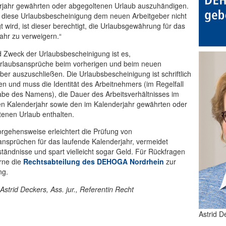
rjahr gewährten oder abgegoltenen Urlaub auszuhändigen.
 diese Urlaubsbescheinigung dem neuen Arbeitgeber nicht
t wird, ist dieser berechtigt, die Urlaubsgewährung für das
ahr zu verweigern.“
 Zweck der Urlaubsbescheinigung ist es,
rlaubsansprüche beim vorherigen und beim neuen
ber auszuschließen. Die Urlaubsbescheinigung ist schriftlich
len und muss die Identität des Arbeitnehmers (im Regelfall
abe des Namens), die Dauer des Arbeitsverhältnisses im
en Kalenderjahr sowie den im Kalenderjahr gewährten oder
enen Urlaub enthalten.
rgehensweise erleichtert die Prüfung von
nsprüchen für das laufende Kalenderjahr, vermeidet
tändnisse und spart vielleicht sogar Geld. Für Rückfragen
rne die
Rechtsabteilung des DEHOGA Nordrhein
zur
ng.
 Astrid Deckers, Ass. jur., Referentin Recht
Astrid D