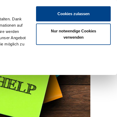
Login
Cookies zulassen
talten. Dank
rmationen auf
os
Partner
Veranstaltungen
Download
Termine
Nur notwendige Cookies
äre werden
verwenden
 unser Angebot
ie möglich zu