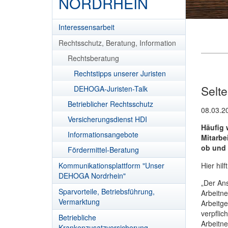
NORDRHEIN
Interessensarbeit
Rechtsschutz, Beratung, Information
Rechtsberatung
Rechtstipps unserer Juristen
Selt
DEHOGA-Juristen-Talk
Betrieblicher Rechtsschutz
08.03.2
Versicherungsdienst HDI
Häufig 
Informationsangebote
Mitarbe
ob und 
Fördermittel-Beratung
Hier hil
Kommunikationsplattform "Unser
DEHOGA Nordrhein"
„Der Ans
Sparvorteile, Betriebsführung,
Arbeitne
Vermarktung
Arbeitge
verpflic
Betriebliche
Arbeitne
Krankenzusatzversicherung