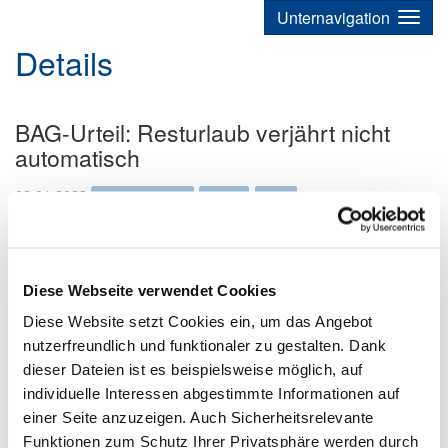
Unternavigation
Details
BAG-Urteil: Resturlaub verjährt nicht
automatisch
02.01.2023
News-Kategorien
Presse
Recht
Offene Urlaubsansprüche verjähren nicht mehr automatisch
nach drei Jahren. Vielmehr müssen Arbeitgeber ihre
Mitarbeiter künftig rechtzeitig auffordern, den Urlaub zu
Diese Webseite verwendet Cookies
nehmen und auf die drohende Verjährung hinweisen. Das
Diese Website setzt Cookies ein, um das Angebot
hat das Bundesarbeitsgericht kürzlich entschieden. Konkret
nutzerfreundlich und funktionaler zu gestalten. Dank
ging es um zwei Fälle. Im ersten hatte eine Arbeitnehmerin
über Jahre hinweg wegen hoher Arbeitsbelastung 101
dieser Dateien ist es beispielsweise möglich, auf
Urlaubstage angesammelt. Im zweiten hatte eine Angestellte
individuelle Interessen abgestimmte Informationen auf
wegen längerer Krankheit nur einen Teil ihres Urlaubs
einer Seite anzuzeigen. Auch Sicherheitsrelevante
nehmen können.
Funktionen zum Schutz Ihrer Privatsphäre werden durch