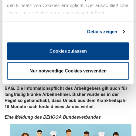
Analog zu einer Entscheidung des Europäischen
den Einsatz von Cookies ermöglicht. Der ausschließliche
Gerichtshofs aus September 2022 verpflichtet auch das
Zweck besteht also darin, unser Angebot Ihren
Bundesarbeitsgericht die Arbeitgeber zu einer aktiven
Kundenwünschen bestmöglich anzupassen und die
Informationsrolle gegenüber den Mitarbeitern vor einem
Seiten-Nutzung so komfortabel wie möglich zu gestalten.
möglichen Verfall von Urlaubsansprüchen. Erfüllt der
Details zeigen
Arbeitgeber diese Hinweispflichten nicht, können
Urlaubsansprüche unbegrenzt über viele Jahre angesammelt
werden.
Cookies zulassen
Eine dreijährige Verjährungsfrist beginne "erst am Ende des
Kalenderjahres, in dem der Arbeitgeber den Arbeitnehmer
über seinen konkreten Urlaubsanspruch und die
Nur notwendige Cookies verwenden
Verfallsfristen belehrt und der Arbeitnehmer den Urlaub
dennoch aus freien Stücken nicht genommen hat", so das
BAG. Die Informationspflicht des Arbeitgebers gilt auch für
langfristig kranke Arbeitnehmer. Bisher wurde es in der
Regel so gehandhabt, dass Urlaub aus dem Krankheitsjahr
15 Monate nach Ende dieses Jahres verfiel.
Eine Meldung des DEHOGA Bundesverbandes