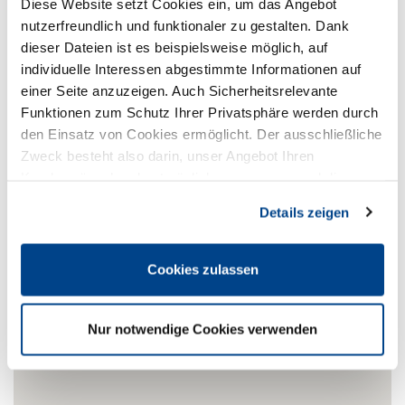
Diese Website setzt Cookies ein, um das Angebot
nutzerfreundlich und funktionaler zu gestalten. Dank
dieser Dateien ist es beispielsweise möglich, auf
individuelle Interessen abgestimmte Informationen auf
einer Seite anzuzeigen. Auch Sicherheitsrelevante
Funktionen zum Schutz Ihrer Privatsphäre werden durch
den Einsatz von Cookies ermöglicht. Der ausschließliche
DEHOGA Nordrhein e.V. im Reg-Bez. Köln
Zweck besteht also darin, unser Angebot Ihren
Hammer Landstraße 45
Kundenwünschen bestmöglich anzupassen und die
41460 Neuss
Seiten-Nutzung so komfortabel wie möglich zu gestalten.
Details zeigen
02131 7518-410
02131 8819-314
E-Mail
Cookies zulassen
Internet
Nur notwendige Cookies verwenden