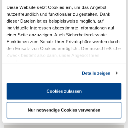
Diese Website setzt Cookies ein, um das Angebot
nutzerfreundlich und funktionaler zu gestalten. Dank
dieser Dateien ist es beispielsweise möglich, auf
individuelle Interessen abgestimmte Informationen auf
einer Seite anzuzeigen. Auch Sicherheitsrelevante
Funktionen zum Schutz Ihrer Privatsphäre werden durch
den Einsatz von Cookies ermöglicht. Der ausschließliche
DEHOGA Nordrhein e.V. im Reg-Bez.
Zweck besteht also darin, unser Angebot Ihren
Düsseldorf
Kundenwünschen bestmöglich anzupassen und die
Hammer Landstraße 45
Seiten-Nutzung so komfortabel wie möglich zu gestalten.
41460 Neuss
Details zeigen
02131 7518-170
02131 8819-314
Cookies zulassen
E-Mail
Internet
Nur notwendige Cookies verwenden