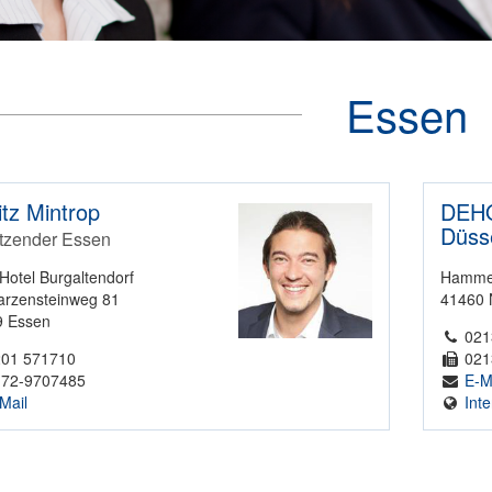
Essen
tz Mintrop
DEHO
Düss
itzender Essen
Hotel Burgaltendorf
Hammer
rzensteinweg 81
41460 
9 Essen
021
01 571710
021
72-9707485
E-M
Mail
Inte