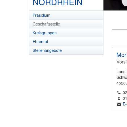
NORDRHEIN
Präsidium
Geschäftsstelle
Kreisgruppen
Ehrenrat
Stellenangebote
Mori
Vors
Land 
Schwa
4528
02
01
E-