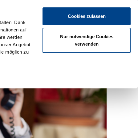
Login
Cookies zulassen
talten. Dank
rmationen auf
os
Partner
Veranstaltungen
Download
Termine
Nur notwendige Cookies
äre werden
verwenden
 unser Angebot
ie möglich zu