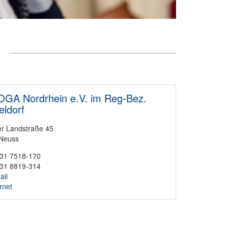
GA Nordrhein e.V. im Reg-Bez.
eldorf
 Landstraße 45
Neuss
31 7518-170
31 8819-314
ail
rnet