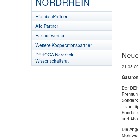
NORDRHEIN
PremiumPartner
Alle Partner
Partner werden
Weitere Kooperationspartner
Neue
DEHOGA Nordrhein-
Wissenschaftsrat
21.05.2
Gastron
Der DEH
PremiumP
Sonderk
– von di
Kundenm
und Abfa
Die Ange
Mehrwert