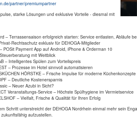
in.de/partner/premiumpartner
ulse, starke Lösungen und exklusive Vorteile - diesmal mit
ird – Terrassensaison erfolgreich starten: Service entlasten, Abläufe b
Privat-Rechtsschutz exklusiv für DEHOGA-Mitglieder
 – POSit Payment App auf Android, iPhone & Orderman 10
Steuerberatung mit Weitblick
 – Intelligentes Spülen zum Vorteilspreis
ST – Prozesse im Hotel sinnvoll automatisieren
KÜCHEN HÖRSTKE – Frische Impulse für moderne Küchenkonzepte
PF – Deutliche Kostenersparnis
assic – Neuer Azubi in Sicht?
CT Veranstaltungs-Service – Höchste Spülhygiene im Vermietservice
SHOF – Vielfalt, Frische & Qualität für Ihren Erfolg
em Schritt unterstreicht der DEHOGA Nordrhein einmal mehr sein Engag
zukunftsfähig aufzustellen.