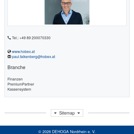
Tel.: +49 89 200070330
www.hobex.at
paul.falkenberg@hobex.at
Branche
Finanzen
PremiumPartner
Kassensystem
Sitemap
© 2026 DEHOGA Nordrhein e. V.