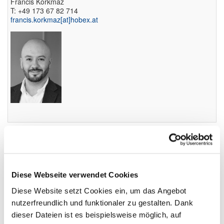
Francis Korkmaz
T: +49 173 67 82 714
francis.korkmaz​[at]​hobex.at
Diese Webseite verwendet Cookies
Angebote für Mitglieder
Diese Website setzt Cookies ein, um das Angebot
Vorteile für Verbands-Mitglieder
nutzerfreundlich und funktionaler zu gestalten. Dank
dieser Dateien ist es beispielsweise möglich, auf