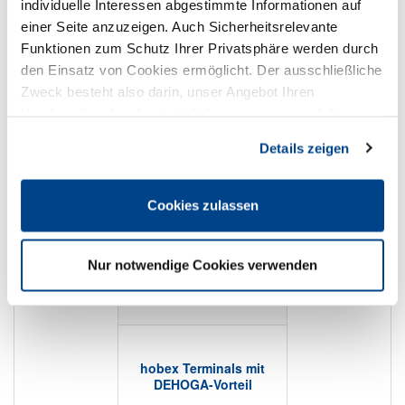
individuelle Interessen abgestimmte Informationen auf
✅ Mastercard & Visa Cards ab 0,45 % Disagio zzgl.
Transaktionsgebühr
einer Seite anzuzeigen. Auch Sicherheitsrelevante
✅ Kostenlose Installation und Einschulung durch
Funktionen zum Schutz Ihrer Privatsphäre werden durch
Techniker
den Einsatz von Cookies ermöglicht. Der ausschließliche
✅ Mietfreistellung der ersten 12 Monate (bzw. nach
Zweck besteht also darin, unser Angebot Ihren
Rückfrage auch länger) zur Umstellung auf die Dienste
Kundenwünschen bestmöglich anzupassen und die
der hobex
✅ Technik-Hotline 7–24 Uhr täglich
Seiten-Nutzung so komfortabel wie möglich zu gestalten.
Details zeigen
✅ Große Auswahl an Software-Schnittstellen zu Gastro-
Kassen und Hotelsystemen
✅ Schnelles digitales Onboarding
Cookies zulassen
Nur notwendige Cookies verwenden
hobex Gebührenmodell
hobex Terminals mit
DEHOGA-Vorteil