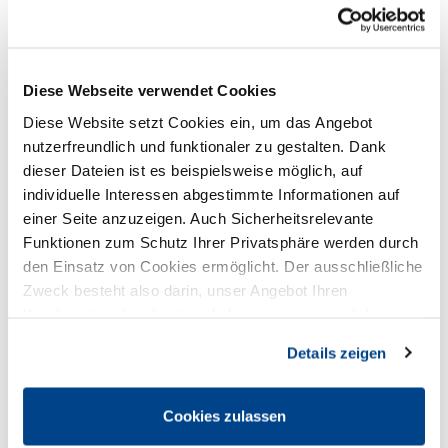
Presseinformationen
Diese Webseite verwendet Cookies
Wochenarbeitszeit jetzt!
Diese Website setzt Cookies ein, um das Angebot
nutzerfreundlich und funktionaler zu gestalten. Dank
23.02.2026
Interessensarbeit
Presse
dieser Dateien ist es beispielsweise möglich, auf
Mehr Freiheit pro Woche.
individuelle Interessen abgestimmte Informationen auf
einer Seite anzuzeigen. Auch Sicherheitsrelevante
Funktionen zum Schutz Ihrer Privatsphäre werden durch
den Einsatz von Cookies ermöglicht. Der ausschließliche
Zweck besteht also darin, unser Angebot Ihren
Kundenwünschen bestmöglich anzupassen und die
Seiten-Nutzung so komfortabel wie möglich zu gestalten.
Details zeigen
Cookies zulassen