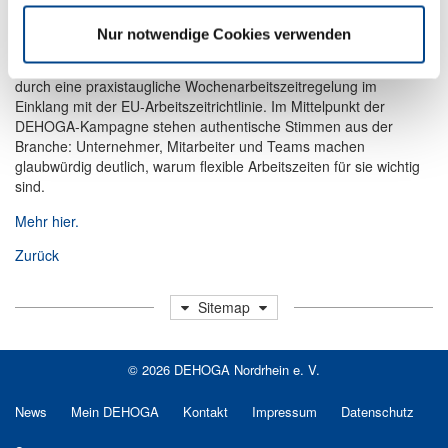
Arbeitswelt und Lebensrealitäten haben sich grundlegend
verändert. Das Arbeitszeitrecht nicht. Genau hier setzt der
Nur notwendige Cookies verwenden
DEHOGA mit der bundesweiten Kampagne „Wochenarbeitszeit
jetzt“. Ziel ist die Ablösung der starren täglichen Höchstarbeitszeit
durch eine praxistaugliche Wochenarbeitszeitregelung im
Einklang mit der EU-Arbeitszeitrichtlinie. Im Mittelpunkt der
DEHOGA-Kampagne stehen authentische Stimmen aus der
Branche: Unternehmer, Mitarbeiter und Teams machen
glaubwürdig deutlich, warum flexible Arbeitszeiten für sie wichtig
sind.
Mehr hier.
Zurück
Sitemap
© 2026 DEHOGA Nordrhein e. V.
News
Mein DEHOGA
Kontakt
Impressum
Datenschutz