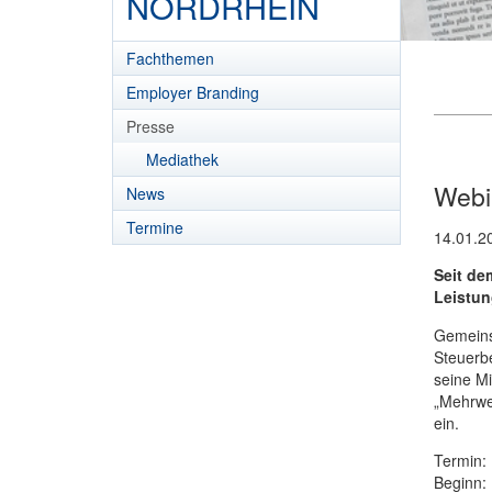
NORDRHEIN
Fachthemen
Employer Branding
Presse
Mediathek
Webi
News
Termine
14.01.2
Seit de
Leistun
Gemeins
Steuerb
seine Mi
„Mehrwer
ein.
Termin
Beginn: