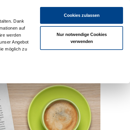
Login
Cookies zulassen
talten. Dank
rmationen auf
os
Partner
Veranstaltungen
Download
Termine
Nur notwendige Cookies
äre werden
verwenden
 unser Angebot
ie möglich zu