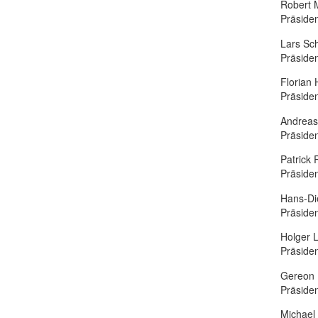
Robert 
Präsid
Lars Sc
Präside
Florian 
Präside
Andreas
Präside
Patrick 
Präside
Hans-Di
Präside
Holger 
Präside
Gereon
Präside
Michael