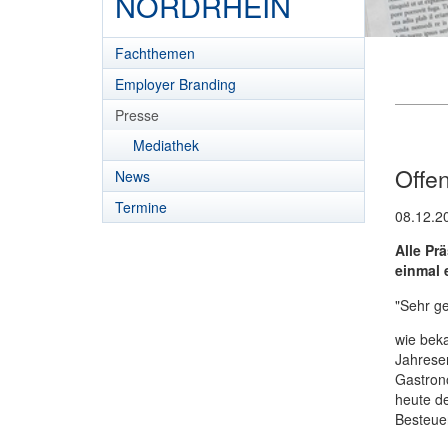
NORDRHEIN
Fachthemen
Employer Branding
Presse
Mediathek
Offe
News
Termine
08.12.2
Alle Pr
einmal 
"Sehr ge
wie beka
Jahrese
Gastrono
heute de
Besteue