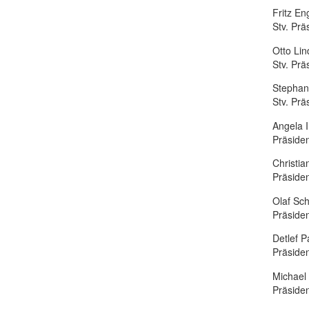
Fritz En
Stv. Pr
Otto Lin
Stv. Pr
Stephan
Stv. Pr
Angela 
Präside
Christi
Präside
Olaf Sc
Präside
Detlef P
Präsid
Michael
Präsid