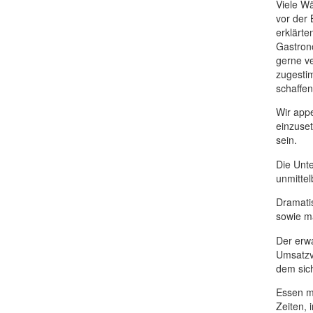
Viele Wä
vor der
erklärte
Gastrono
gerne ve
zugesti
schaffen
Wir appe
einzuset
sein.
Die Unt
unmittel
Dramatis
sowie ma
Der erwa
Umsatzv
dem sich
Essen mu
Zeiten, 