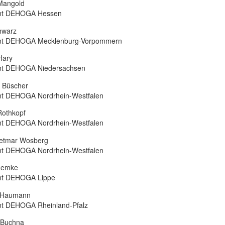
Mangold
ent DEHOGA Hessen
hwarz
nt DEHOGA Mecklenburg-Vorpommern
Hary
nt DEHOGA Niedersachsen
 Büscher
nt DEHOGA Nordrhein-Westfalen
Rothkopf
nt DEHOGA Nordrhein-Westfalen
etmar Wosberg
nt DEHOGA Nordrhein-Westfalen
Lemke
nt DEHOGA Lippe
 Haumann
nt DEHOGA Rheinland-Pfalz
 Buchna