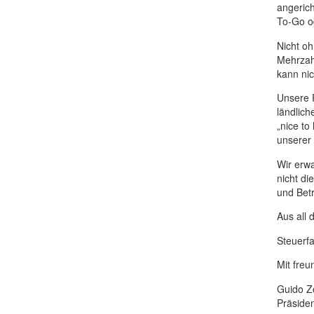
angeric
To-Go od
Nicht oh
Mehrzahl
kann nic
Unsere R
ländlich
„nice to
unserer
Wir erwa
nicht di
und Betr
Aus all 
Steuerfa
Mit fre
Guido Zö
Präside