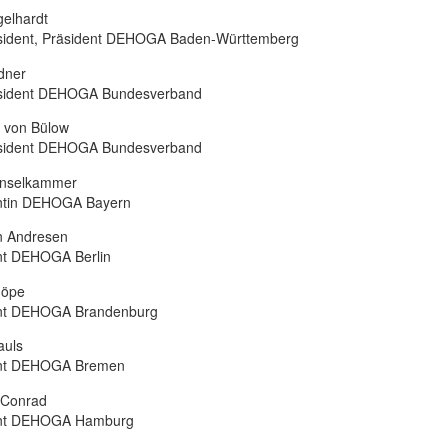
gelhardt
äsident, Präsident DEHOGA Baden-Württemberg
dner
äsident DEHOGA Bundesverband
 von Bülow
äsident DEHOGA Bundesverband
Inselkammer
ntin DEHOGA Bayern
an Andresen
nt DEHOGA Berlin
höpe
nt DEHOGA Brandenburg
auls
ent DEHOGA Bremen
 Conrad
ent DEHOGA Hamburg