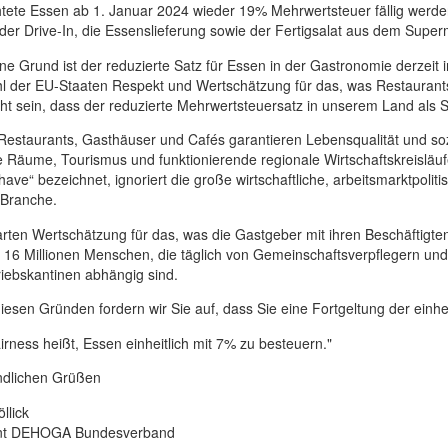
htete Essen ab 1. Januar 2024 wieder 19% Mehrwertsteuer fällig werd
er Drive-In, die Essenslieferung sowie der Fertigsalat aus dem Superm
ne Grund ist der reduzierte Satz für Essen in der Gastronomie derzeit
 der EU-Staaten Respekt und Wertschätzung für das, was Restaurants u
ht sein, dass der reduzierte Mehrwertsteuersatz in unserem Land als Su
estaurants, Gasthäuser und Cafés garantieren Lebensqualität und sozi
e Räume, Tourismus und funktionierende regionale Wirtschaftskreisläuf
 have“ bezeichnet, ignoriert die große wirtschaftliche, arbeitsmarktpoli
 Branche.
rten Wertschätzung für das, was die Gastgeber mit ihren Beschäftigten
e 16 Millionen Menschen, die täglich von Gemeinschaftsverpflegern un
iebskantinen abhängig sind.
diesen Gründen fordern wir Sie auf, dass Sie eine Fortgeltung der ein
irness heißt, Essen einheitlich mit 7% zu besteuern."
undlichen Grüßen
llick
nt DEHOGA Bundesverband