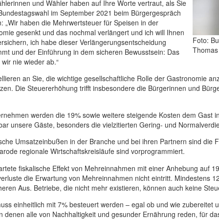
hlerinnen und Wähler haben auf Ihre Worte vertraut, als Sie
 Bundestagswahl im September 2021 beim Bürgergespräch
n: „Wir haben die Mehrwertsteuer für Speisen in der
mie gesenkt und das nochmal verlängert und ich will Ihnen
Foto: B
rsichern, ich habe dieser Verlängerungsentscheidung
Thomas
mmt und der Einführung in dem sicheren Bewusstsein: Das
 wir nie wieder ab.“
llieren an Sie, die wichtige gesellschaftliche Rolle der Gastronomie a
zen. Die Steuererhöhung trifft insbesondere die Bürgerinnen und Bürge
ernehmen werden die 19% sowie weitere steigende Kosten dem Gast in 
bar unsere Gäste, besonders die vielzitierten Gering- und Normalverdi
che Umsatzeinbußen in der Branche und bei ihren Partnern sind die F
rode regionale Wirtschaftskreisläufe sind vorprogrammiert.
rtete fiskalische Effekt von Mehreinnahmen mit einer Anhebung auf 1
erluste die Erwartung von Mehreinnahmen nicht eintritt. Mindestens 
eren Aus. Betriebe, die nicht mehr existieren, können auch keine Steu
ss einheitlich mit 7% besteuert werden – egal ob und wie zubereitet un
in denen alle von Nachhaltigkeit und gesunder Ernährung reden, für das