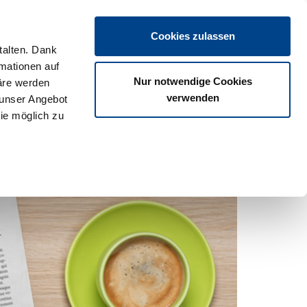
Login
Cookies zulassen
talten. Dank
rmationen auf
os
Partner
Veranstaltungen
Download
Termine
Nur notwendige Cookies
äre werden
verwenden
 unser Angebot
ie möglich zu