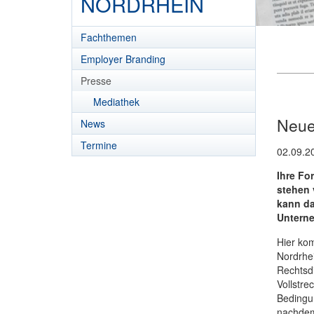
NORDRHEIN
Fachthemen
Employer Branding
Presse
Mediathek
Neue
News
Termine
02.09.2
Ihre Fo
stehen 
kann da
Untern
Hier k
Nordrhei
Rechtsdi
Vollstre
Bedingu
nachdem