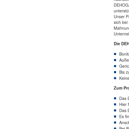
DEHOGA-
unterstü
Unser Pa
sich bei
Mahnung 
Unterneh
Die DE
Bonit
Auße
Geric
Bis z
Kein
Zum Pr
Das 
Hier 
Das D
Es fi
Ansch
Bei B