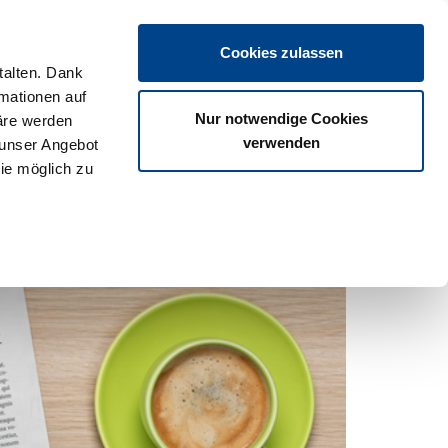
Login
Cookies zulassen
talten. Dank
rmationen auf
os
Partner
Veranstaltungen
Download
Termine
Nur notwendige Cookies
äre werden
verwenden
 unser Angebot
ie möglich zu