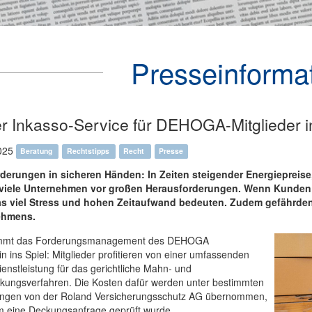
Presseinforma
r Inkasso-Service für DEHOGA-Mitglieder i
025
Beratung
Rechtstipps
Recht
Presse
rderungen in sicheren Händen: In Zeiten steigender Energiepreis
viele Unternehmen vor großen Herausforderungen. Wenn Kunden
s viel Stress und hohen Zeitaufwand bedeuten. Zudem gefährde
ehmens.
ommt das Forderungsmanagement des DEHOGA
n ins Spiel: Mitglieder profitieren von einer umfassenden
enstleistung für das gerichtliche Mahn- und
ckungsverfahren. Die Kosten dafür werden unter bestimmten
ngen von der Roland Versicherungsschutz AG übernommen,
 eine Deckungsanfrage geprüft wurde.