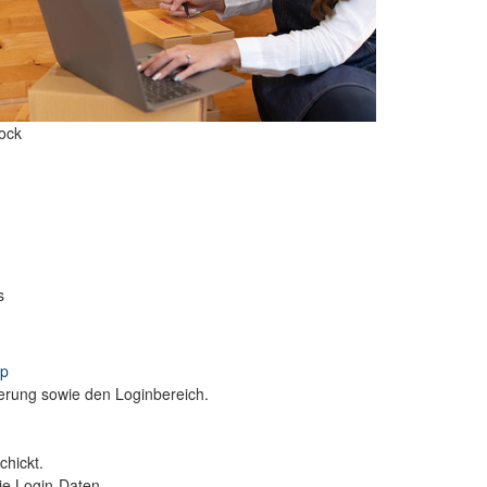
tock
s
hp
ierung sowie den Loginbereich.
hickt.
ie Login-Daten.