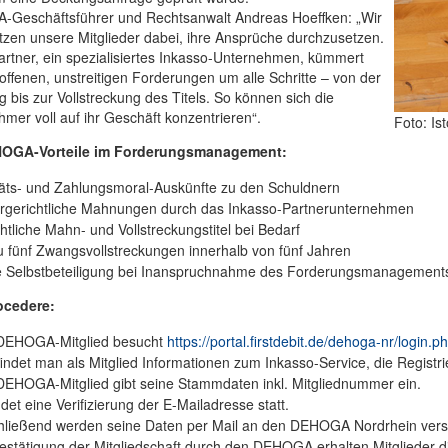
Geschäftsführer und Rechtsanwalt Andreas Hoeffken: „Wir
tzen unsere Mitglieder dabei, ihre Ansprüche durchzusetzen.
rtner, ein spezialisiertes Inkasso-Unternehmen, kümmert
 offenen, unstreitigen Forderungen um alle Schritte – von der
bis zur Vollstreckung des Titels. So können sich die
mer voll auf ihr Geschäft konzentrieren“.
Foto: Is
HOGA-Vorteile im Forderungsmanagement:
äts- und Zahlungsmoral-Auskünfte zu den Schuldnern
rgerichtliche Mahnungen durch das Inkasso-Partnerunternehmen
htliche Mahn- und Vollstreckungstitel bei Bedarf
u fünf Zwangsvollstreckungen innerhalb von fünf Jahren
e Selbstbeteiligung bei Inanspruchnahme des Forderungsmanagement
ocedere:
DEHOGA-Mitglied besucht
https://portal.firstdebit.de/dehoga-nr/login.p
findet man als Mitglied Informationen zum Inkasso-Service, die Registr
EHOGA-Mitglied gibt seine Stammdaten inkl. Mitgliednummer ein.
ndet eine Verifizierung der E-Mailadresse statt.
ließend werden seine Daten per Mail an den DEHOGA Nordrhein versc
estätigung der Mitgliedschaft durch den DEHOGA erhalten Mitglieder d