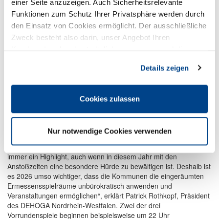
einer Seite anzuzeigen. Auch Sicherheitsrelevante
Funktionen zum Schutz Ihrer Privatsphäre werden durch
den Einsatz von Cookies ermöglicht. Der ausschließliche
Zweck besteht also darin, unser Angebot Ihren
Kundenwünschen bestmöglich anzupassen und die
Seiten-Nutzung so komfortabel wie möglich zu gestalten.
Details zeigen
Foto: Istock
Der DEHOGA Nordrhein-Westfalen appelliert vier Wochen vor
Cookies zulassen
Beginn der Fußball-Weltmeisterschaft an alle Kommunen in NRW,
die von Bund und Ländern geschaffenen Möglichkeiten rund um
die WM konsequent und pragmatisch auszuschöpfen, damit die
Nur notwendige Cookies verwenden
WM auch in der Gastronomie zum Erfolg werden kann. „Die
Fußball-Weltmeisterschaft ist aus sport-gastronomischer Sicht
immer ein Highlight, auch wenn in diesem Jahr mit den
Anstoßzeiten eine besondere Hürde zu bewältigen ist. Deshalb ist
es 2026 umso wichtiger, dass die Kommunen die eingeräumten
Ermessensspielräume unbürokratisch anwenden und
Veranstaltungen ermöglichen“, erklärt Patrick Rothkopf, Präsident
des DEHOGA Nordrhein-Westfalen. Zwei der drei
Vorrundenspiele beginnen beispielsweise um 22 Uhr