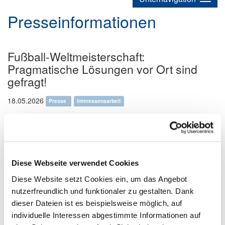
Presseinformationen
Fußball-Weltmeisterschaft:
Pragmatische Lösungen vor Ort sind
gefragt!
18.05.2026
Presse
Interessensarbeit
Die Fußball-WM steht in den Startlöchern. Für die
Gastronomie ist sie das sportlich-gastronomische Highlight
in diesem Jahr. Wegen der mitunter sehr späten
Anstoßzeiten erwarten Kneipen, Biergärten und andere
Gaststätten von ihren Kommunen pragmatische
Diese Webseite verwendet Cookies
Regelungen, um Spiele auch zu vorgerückter Stunde zeigen
zu können. Erlasse von Bund und Land lassen das zu.
Diese Website setzt Cookies ein, um das Angebot
nutzerfreundlich und funktionaler zu gestalten. Dank
dieser Dateien ist es beispielsweise möglich, auf
individuelle Interessen abgestimmte Informationen auf