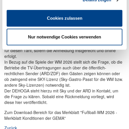
Zum Download des Merkblattes "Fußball-WM-2026 -
Cookies zulassen
Konditionen GEMA" Foto: Istock
Auch für dieses Turnier bietet die GEMA wieder einen Sondertarif
Nur notwendige Cookies verwenden
an, der für Großbildschirme (über 65 Zoll) gilt. Der
Gesamtvertragsrabatt von 20 % für DEHOGA-Mitglieder gilt auch
für diesen Tarif, sofern die Anmeldung fristgerecht und online
erfolgt.
In Bezug auf die Spiele der WM 2026 stellt sich die Frage, ob die
Betriebe die TV-Übertragungen auch über die öffentlich-
rechtlichen Sender (ARD/ZDF) den Gästen zeigen können oder
ob zwingend eine SKY-Lizenz (Sky-Gastro-Passt für die WM bzw.
andere Sky-Lizenzen) notwendig ist.
Der DEHOGA steht hierzu mit Sky und der ARD in Kontakt, um
die Frage zu klären. Sobald eine Rückmeldung vorliegt, wird
diese hier veröffentlicht.
Zum Download-Bereich für das Merkblatt "Fußball-WM 2026 -
Merkblatt Konditionen der GEMA"
Zurück