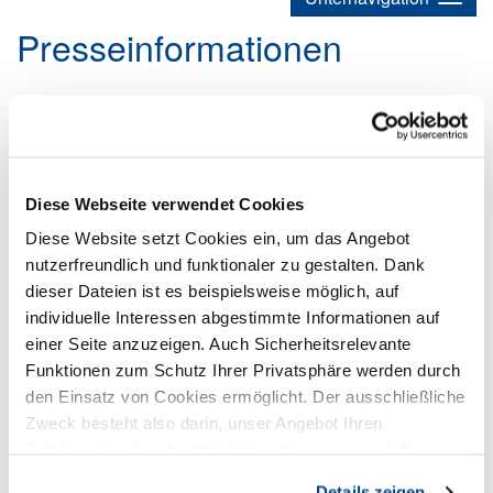
Presseinformationen
Aktuell: Merkblatt zu den GEMA-Tarifen
zur Fußball-WM 2026
26.05.2026
Die 5 neusten Downloads
Beratung
Rechtstipps
Diese Webseite verwendet Cookies
Recht
Presse
Diese Website setzt Cookies ein, um das Angebot
Das aktuelle Merkblatt zu den GEMA-Tarifen zur Fußball-WM
nutzerfreundlich und funktionaler zu gestalten. Dank
2026 liegt für Mitglieder im Download-Bereich.
dieser Dateien ist es beispielsweise möglich, auf
individuelle Interessen abgestimmte Informationen auf
einer Seite anzuzeigen. Auch Sicherheitsrelevante
Funktionen zum Schutz Ihrer Privatsphäre werden durch
den Einsatz von Cookies ermöglicht. Der ausschließliche
Zweck besteht also darin, unser Angebot Ihren
Kundenwünschen bestmöglich anzupassen und die
Seiten-Nutzung so komfortabel wie möglich zu gestalten.
Details zeigen