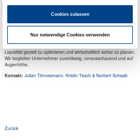
DEHOGA-Partner profitieren von persönlicher Betreuung,
Cookies zulassen
praxisnahen Lösungen und langjähriger Erfahrung bei
steuerlichen und betriebswirtschaftlichen Fragestellungen. Durch
laufende Informationen zu gesetzlichen Änderungen und
Nur notwendige Cookies verwenden
branchenspezifischen Entwicklungen unterstützen wir
Unternehmer dabei, steuerliche Vorteile frühzeitig zu erkennen,
Liquidität gezielt zu optimieren und wirtschaftlich sicher zu planen.
Wir begleiten Unternehmer zuverlässig, vorausschauend und auf
Augenhöhe.
Kontakt:
Julian Tönnesmann, Kristin Tesch & Norbert Schaab
Zurück