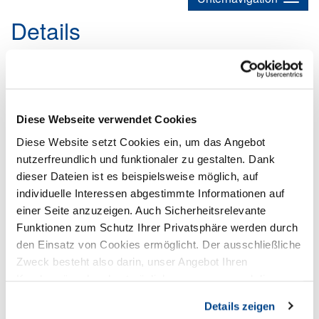
Details
BSS: Steuerberatung mit Weitblick
21.05.2026
PremiumPartner
Diese Webseite verwendet Cookies
Die BSS Steuerberatungsgesellschaft steht für moderne
Diese Website setzt Cookies ein, um das Angebot
Steuerberatung mit echter Branchenkompetenz in Hotellerie
und Gastronomie.
nutzerfreundlich und funktionaler zu gestalten. Dank
dieser Dateien ist es beispielsweise möglich, auf
individuelle Interessen abgestimmte Informationen auf
einer Seite anzuzeigen. Auch Sicherheitsrelevante
Funktionen zum Schutz Ihrer Privatsphäre werden durch
den Einsatz von Cookies ermöglicht. Der ausschließliche
Zweck besteht also darin, unser Angebot Ihren
Kundenwünschen bestmöglich anzupassen und die
Seiten-Nutzung so komfortabel wie möglich zu gestalten.
Details zeigen