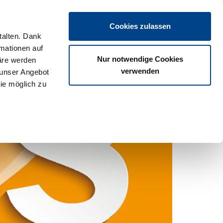
Login
Cookies zulassen
talten. Dank
rmationen auf
os
Partner
Veranstaltungen
Download
Termine
Nur notwendige Cookies
äre werden
verwenden
 unser Angebot
ie möglich zu