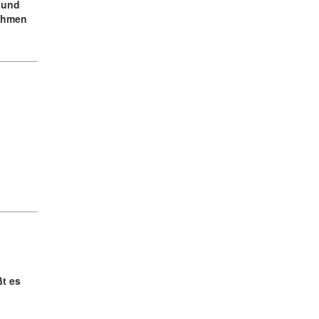
 und
nehmen
t es