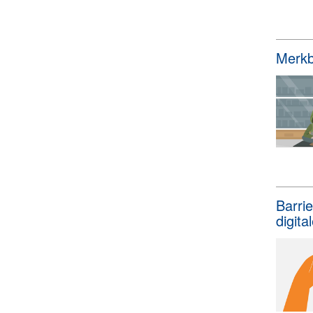
Merkbl
Barri
digita