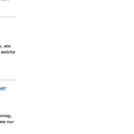
k, wie
 welche
ber
ontag,
hme nur