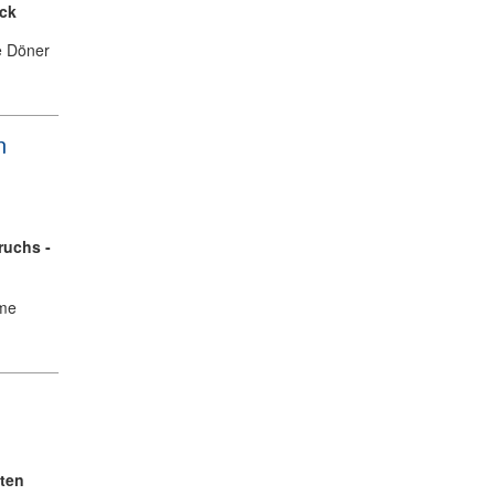
ück
e Döner
n
ruchs -
hme
iten