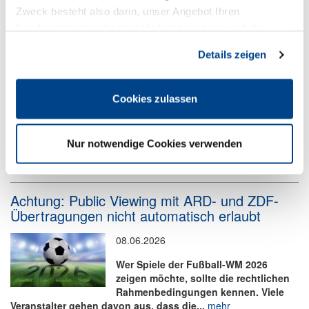
Zweck besteht also darin, unser Angebot Ihren
Warnung vor täuschend echten
Kundenwünschen bestmöglich anzupassen und die
Zahlungsaufforderungen
Seiten-Nutzung so komfortabel wie möglich zu gestalten.
Details zeigen
22.06.2026
Der DEHOGA Nordrhein wurde jüngst
Cookies zulassen
von Mitgliedsbetrieben über
betrügerische
Zahlungsaufforderungen informiert.
Nur notwendige Cookies verwenden
Die Schreiben stammen von...
mehr
Achtung: Public Viewing mit ARD- und ZDF-
Übertragungen nicht automatisch erlaubt
08.06.2026
Wer Spiele der Fußball-WM 2026
zeigen möchte, sollte die rechtlichen
Rahmenbedingungen kennen. Viele
Veranstalter gehen davon aus, dass die...
mehr