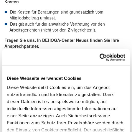
Kosten
Die Kosten für Beratungen sind grundsätzlich vom
Mitgliedsbeitrag umfasst.
Das gilt auch für die anwaltliche Vertretung vor den
Arbeitsgerichten (nicht vor den Zivilgerichten!).
Fragen Sie uns. In DEHOGA-Center Neuss finden Sie Ihre
Ansprechpartner.
Recht aktuell
Neue Vorgaben für Frühstücksprodukte im
Gastgewerbe
Diese Webseite verwendet Cookies
24.06.2026
Diese Website setzt Cookies ein, um das Angebot
nutzerfreundlich und funktionaler zu gestalten. Dank
Seit dem 14. Juni 2026 gelten neue
und teilweise verschärfte Regeln für
dieser Dateien ist es beispielsweise möglich, auf
die Kennzeichnung von Honig,
individuelle Interessen abgestimmte Informationen auf
Marmelade, Konfitüren und Fruchtsäften.
einer Seite anzuzeigen. Auch Sicherheitsrelevante
Funktionen zum Schutz Ihrer Privatsphäre werden durch
...
mehr
den Einsatz von Cookies ermöglicht. Der ausschließliche