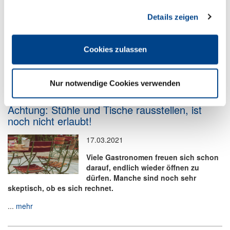
TSE ist Pflicht!
Seiten-Nutzung so komfortabel wie möglich zu gestalten.
Details zeigen
21.03.2021
Seit dem 01.01.2020 gelten in
Deutschland die strengen Regeln der
Cookies zulassen
neuen Kassensicherungsverordnung.
Seit Anfang 2020 müssen elektronische...
mehr
Nur notwendige Cookies verwenden
Achtung: Stühle und Tische rausstellen, ist
noch nicht erlaubt!
17.03.2021
Viele Gastronomen freuen sich schon
darauf, endlich wieder öffnen zu
dürfen. Manche sind noch sehr
skeptisch, ob es sich rechnet.
...
mehr