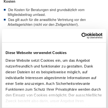
Kosten
Die Kosten für Beratungen sind grundsätzlich vom
Mitgliedsbeitrag umfasst.
Das gilt auch für die anwaltliche Vertretung vor den
Arbeitsgerichten (nicht vor den Zivilgerichten!).
Fragen Sie uns. In DEHOGA-Center Neuss finden Sie Ihre
Ansprechpartner.
Recht aktuell
Diese Webseite verwendet Cookies
Neue Coronaschutzverordnung: An Regeln der
Bundes-Notbremse angepasst
Diese Website setzt Cookies ein, um das Angebot
nutzerfreundlich und funktionaler zu gestalten. Dank
15.04.2021
dieser Dateien ist es beispielsweise möglich, auf
individuelle Interessen abgestimmte Informationen auf
Ab dem 24. April gilt eine neue
Coronaschutzverordnung (hier geht's
einer Seite anzuzeigen. Auch Sicherheitsrelevante
zur Verordnung). Das Land NRW hat
Funktionen zum Schutz Ihrer Privatsphäre werden durch
die Verordnung an die Regeln der...
mehr
den Einsatz von Cookies ermöglicht. Der ausschließliche
Zweck besteht also darin, unser Angebot Ihren
Kundenwünschen bestmöglich anzupassen und die