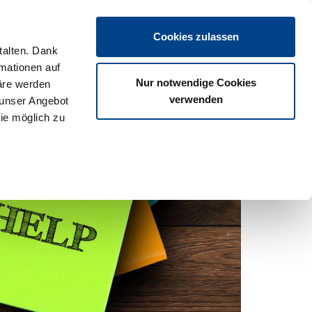
Login
Cookies zulassen
talten. Dank
rmationen auf
os
Partner
Veranstaltungen
Download
Termine
Nur notwendige Cookies
äre werden
verwenden
 unser Angebot
ie möglich zu