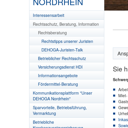
NORDRHEIN
Interessensarbeit
Rechtsschutz, Beratung, Information
Rechtsberatung
Rechtstipps unserer Juristen
DEHOGA-Juristen-Talk
Ansp
Betrieblicher Rechtsschutz
Versicherungsdienst HDI
Sie h
Informationsangebote
Schwer
Fördermittel-Beratung
Arbei
Kommunikationsplattform "Unser
Miet-
DEHOGA Nordrhein"
Gasts
Sparvorteile, Betriebsführung,
Gewe
Vermarktung
Urheb
Inkas
Betriebliche
Sowie
Krankenzusatzversicherung