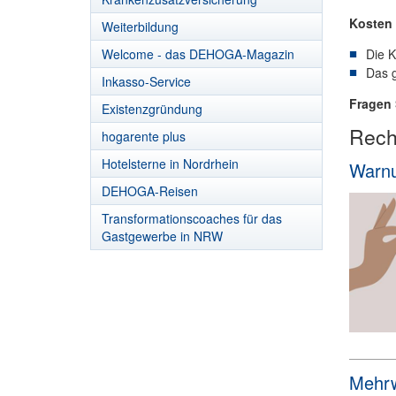
Kosten
Weiterbildung
Welcome - das DEHOGA-Magazin
Die K
Das g
Inkasso-Service
Fragen 
Existenzgründung
Recht
hogarente plus
Hotelsterne in Nordrhein
Warnu
DEHOGA-Reisen
Transformationscoaches für das
Gastgewerbe in NRW
Mehrw